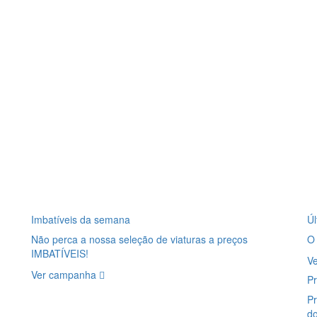
Imbatíveis da semana
Úl
Não perca a nossa seleção de viaturas a preços
O
IMBATÍVEIS!
V
Ver campanha
P
Pr
d