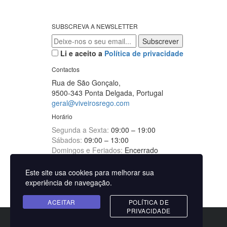
SUBSCREVA A NEWSLETTER
Li e aceito a
Política de privacidade
Contactos
Rua de São Gonçalo,
9500-343 Ponta Delgada, Portugal
geral@viveirosrego.com
Horário
Segunda a Sexta:
09:00 – 19:00
Sábados:
09:00 – 13:00
Domingos e Feriados:
Encerrado
Informação
Este site usa cookies para melhorar sua
Política de Privacidade
experiência de navegação.
Política de Gestão
Livro de Reclamações
ACEITAR
POLÍTICA DE
PRIVACIDADE
© Viveiros e Rego
Infinidata - Agência Digital