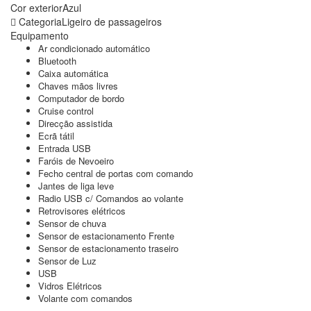
Cor exterior
Azul
Categoria
Ligeiro de passageiros
Equipamento
Ar condicionado automático
Bluetooth
Caixa automática
Chaves mãos livres
Computador de bordo
Cruise control
Direcção assistida
Ecrã tátil
Entrada USB
Faróis de Nevoeiro
Fecho central de portas com comando
Jantes de liga leve
Radio USB c/ Comandos ao volante
Retrovisores elétricos
Sensor de chuva
Sensor de estacionamento Frente
Sensor de estacionamento traseiro
Sensor de Luz
USB
Vidros Elétricos
Volante com comandos