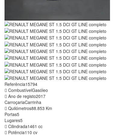
Referência
15794
Combustível
Gasóleo
Ano de registo
2017
Carroçaria
Carrinha
Quilómetros
88.853 Km
Portas
5
Lugares
5
Cilindrada
1461 cc
Potência
110 cv