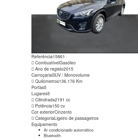
Referência
15861
Combustível
Gasóleo
Ano de registo
2015
Carroçaria
SUV / Monovolume
Quilómetros
136.176 Km
Portas
5
Lugares
5
Cilindrada
2191 cc
Potência
150 cv
Cor exterior
Cinzento
Categoria
Ligeiro de passageiros
Equipamento
Ar condicionado automático
Bluetooth