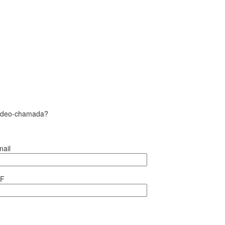
vídeo-chamada?
ail
IF