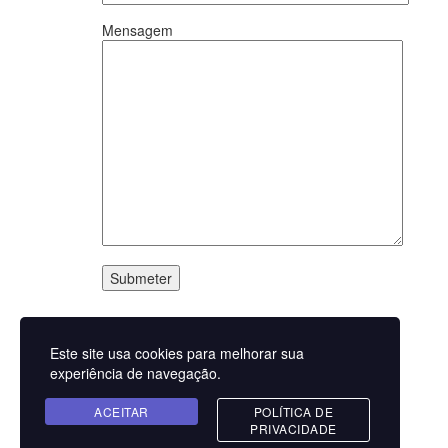
Mensagem
SUBSCREVA A NEWSLETTER
Este site usa cookies para melhorar sua
experiência de navegação.
Li e aceito a
Política de privacidade
ACEITAR
POLÍTICA DE
Contactos
PRIVACIDADE
Rua de São Gonçalo,