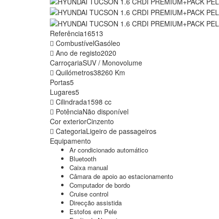
Referência
16513
Combustível
Gasóleo
Ano de registo
2020
Carroçaria
SUV / Monovolume
Quilómetros
38260 Km
Portas
5
Lugares
5
Cilindrada
1598 cc
Potência
Não disponível
Cor exterior
Cinzento
Categoria
Ligeiro de passageiros
Equipamento
Ar condicionado automático
Bluetooth
Caixa manual
Câmara de apoio ao estacionamento
Computador de bordo
Cruise control
Direcção assistida
Estofos em Pele