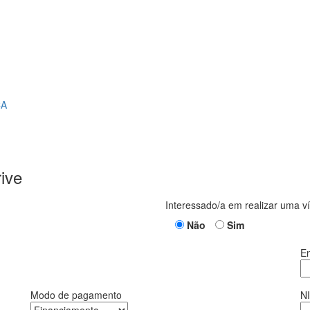
CA
ive
Interessado/a em realizar uma 
Não
Sim
Em
Modo de pagamento
N