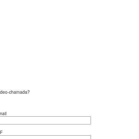
vídeo-chamada?
ail
IF